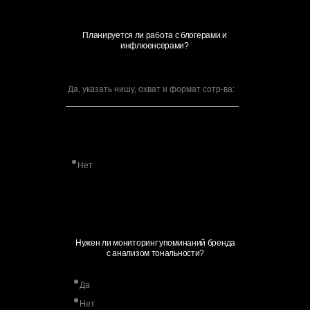
Планируется ли работа с блогерами и
инфлюенсерами?
Нет
tg
vk
pt
Нужен ли мониторинг упоминаний бренда
с анализом тональности?
Навигация
Контакты
Главная
+7 977 354 82 82
Да
О штабе
hello@sheberg.ru
Архив проектов
Нет
Модули услуг