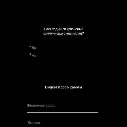
Статьи
Необходим ли кризисный
коммуникационный план?
Да
Нет
Бюджет и сроки работы
Политика обработки
Согласие на рассылку
персональных данных
электронных сообщений
Согласие на обработку
Согласие на передачу
персональных данных
персональных данных
третьим лицам