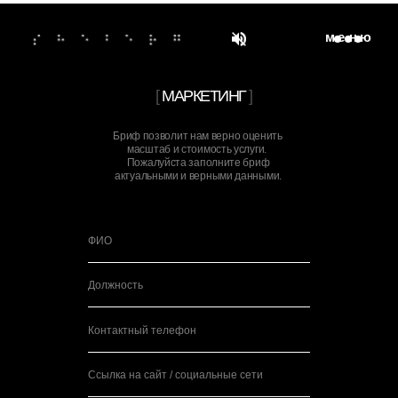
м
е
н
ю
[
МАРКЕТИНГ
]
Бриф позволит нам верно оценить
масштаб и стоимость услуги.
Пожалуйста заполните бриф
актуальными и верными данными.