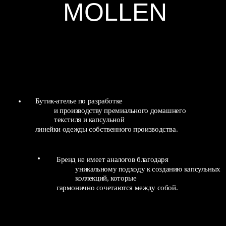
Бутик-ателье по разработке
и производству премиального домашнего
текстиля и капсульной
линейки одежды собственного производства.
Бренд не имеет аналогов благодаря
уникальному подходу к созданию капсульных
коллекций, которые
гармонично сочетаются между собой.